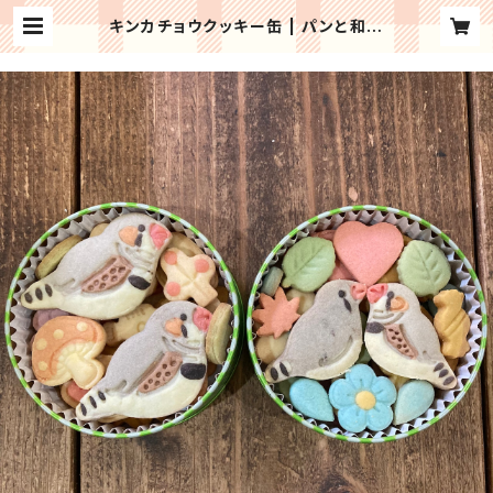
キンカチョウクッキー缶 | パンと和菓
子の店mochiri