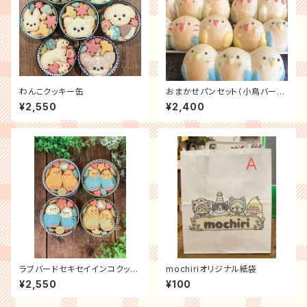
わんこクッキー缶
おまかせパンセット（小鳥バージ
ョン）
¥2,550
¥2,400
ラブバードセキセイインコクッキ
mochiriオリジナル紙袋
ー缶
¥2,550
¥100