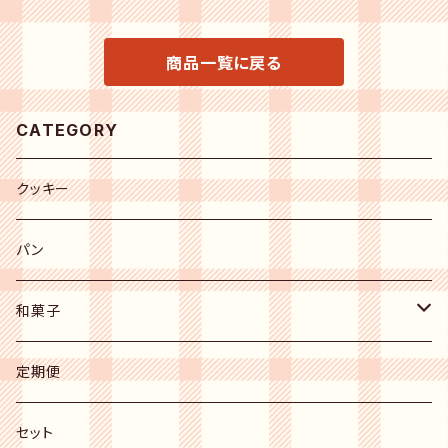
商品一覧に戻る
CATEGORY
クッキー
パン
和菓子
上生菓子
定期便
mochiri棒
セット