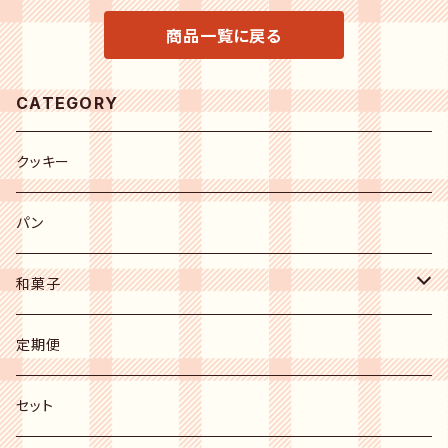
商品一覧に戻る
CATEGORY
クッキー
パン
和菓子
上生菓子
定期便
mochiri棒
セット