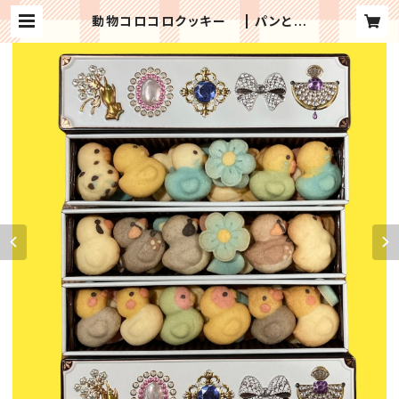
動物コロコロクッキー | パンと和
菓子の店mochiri