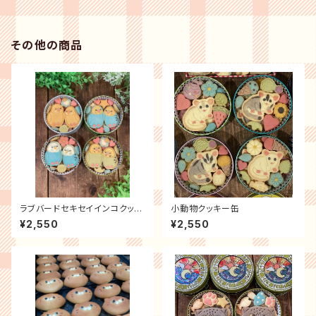
その他の商品
ラブバードセキセイインコクッキ
小動物クッキー缶
ー缶
¥2,550
¥2,550