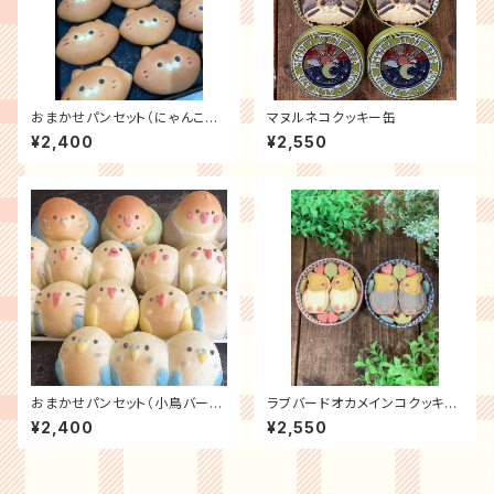
おまかせパンセット（にゃんこバ
マヌルネコクッキー缶
ージョン）
¥2,400
¥2,550
おまかせパンセット（小鳥バージ
ラブバードオカメインコクッキー
ョン）
缶
¥2,400
¥2,550