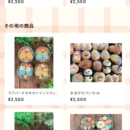
¥2,550
¥2,550
その他の商品
ラブバードセキセイインコクッキ
おまかせパンセット
ー缶
¥2,550
¥3,500