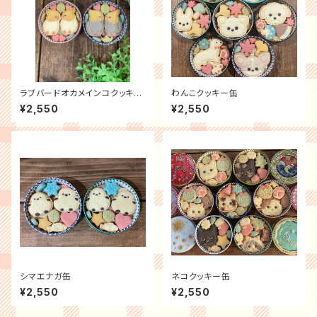
ラブバードオカメインコクッキー
わんこクッキー缶
缶
¥2,550
¥2,550
シマエナガ缶
ネコクッキー缶
¥2,550
¥2,550