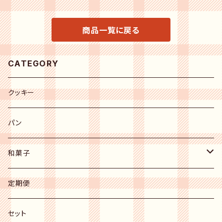
商品一覧に戻る
CATEGORY
クッキー
パン
和菓子
上生菓子
定期便
mochiri棒
セット