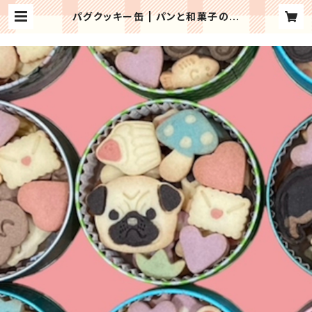
パグクッキー缶 | パンと和菓子の店
mochiri