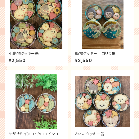
小動物クッキー缶
動物クッキー ゴリラ缶
¥2,550
¥2,550
サザナミインコ・ウロコインコク
わんこクッキー缶
ッキー缶